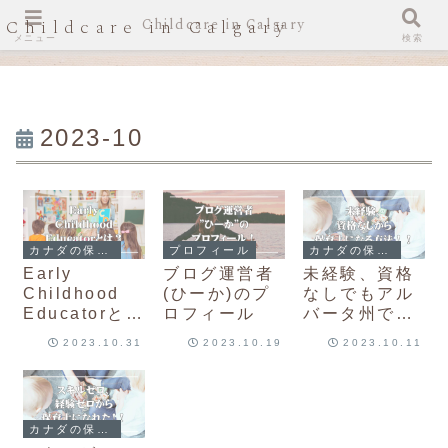
Childcare in Calgary
Childcare in Calgary
メニュー
検索
2023-10
カナダの保育士事情
プロフィール
カナダの保育士資格
Early
ブログ運営者
未経験、資格
Childhood
(ひーか)のプ
なしでもアル
Educatorと
ロフィール
バータ州で保
は？アルバー
育士になる方
2023.10.31
2023.10.19
2023.10.11
タ州の保育制
法！！
度は？日本の
保育士との違
いは？
カナダの保育士資格